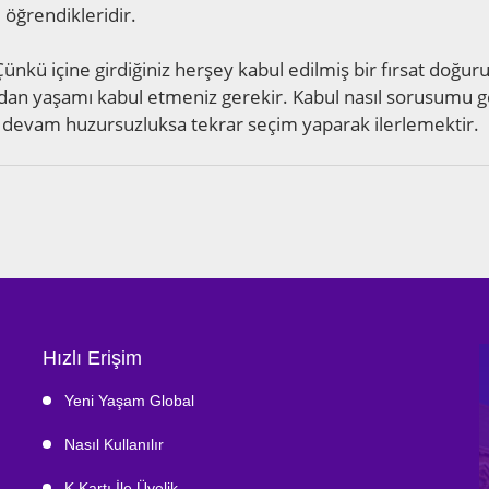
e öğrendikleridir.
nkü içine girdiğiniz herşey kabul edilmiş bir fırsat doğurur
adan yaşamı kabul etmeniz gerekir. Kabul nasıl sorusumu ge
a devam huzursuzluksa tekrar seçim yaparak ilerlemektir.
Hızlı Erişim
Yeni Yaşam Global
Nasıl Kullanılır
K.Kartı İle Üyelik